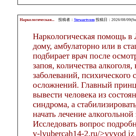
Наркологическая...
投稿者：
Stewartvom
投稿日：2026/08/09(Sun
Наркологическая помощь в 
дому, амбулаторно или в ст
подбирает врач после осмот
запоя, количества алкоголя,
заболеваний, психического 
осложнений. Главный принц
вывести человека из состоя
синдрома, а стабилизировать
начать лечение алкогольной
Исследовать вопрос подробнее
v-lyubercah14-2.ru/>vyvod iz