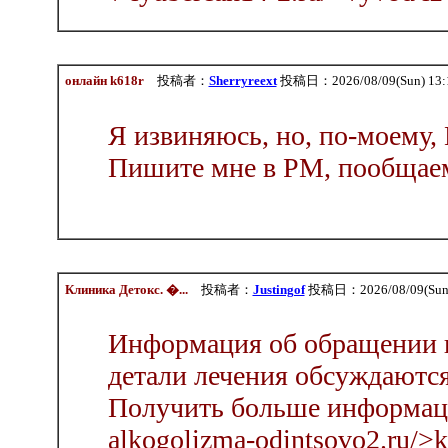
онлайн k618r
投稿者：
Sherryreext
投稿日：2026/08/09(Sun) 13:
Я извиняюсь, но, по-моему,
Пишите мне в PM, пообщае
Клиника Детокс. �...
投稿者：
Justingof
投稿日：2026/08/09(Sun)
Информация об обращении н
детали лечения обсуждаются
Получить больше информации 
alkogolizma-odintsovo2.ru/>k