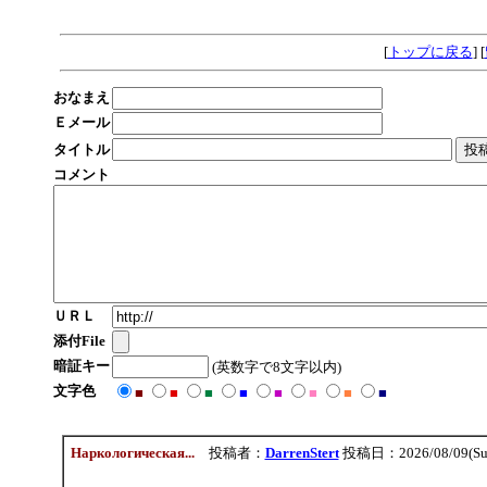
9228299
[
トップに戻る
] [
おなまえ
Ｅメール
タイトル
コメント
ＵＲＬ
添付File
暗証キー
(英数字で8文字以内)
文字色
■
■
■
■
■
■
■
■
Наркологическая...
投稿者：
DarrenStert
投稿日：2026/08/09(Sun