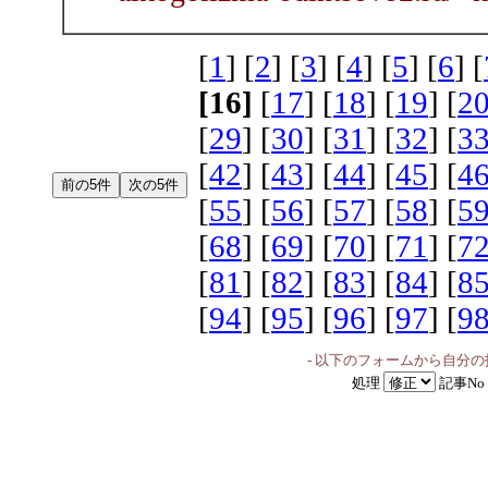
[
1
] [
2
] [
3
] [
4
] [
5
] [
6
] [
[16]
[
17
] [
18
] [
19
] [
2
[
29
] [
30
] [
31
] [
32
] [
3
[
42
] [
43
] [
44
] [
45
] [
4
[
55
] [
56
] [
57
] [
58
] [
5
[
68
] [
69
] [
70
] [
71
] [
7
[
81
] [
82
] [
83
] [
84
] [
8
[
94
] [
95
] [
96
] [
97
] [
9
- 以下のフォームから自分
処理
記事No