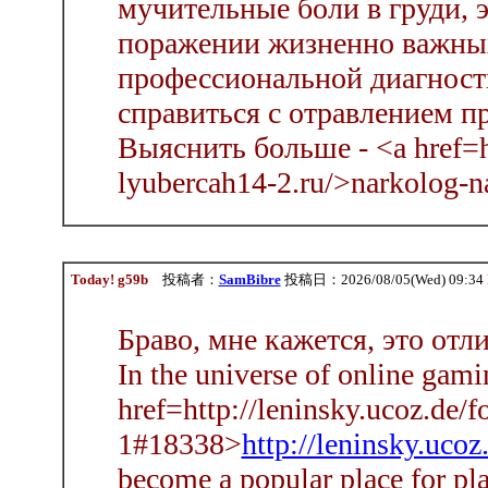
мучительные боли в груди, э
поражении жизненно важных
профессиональной диагност
справиться с отравлением п
Выяснить больше - <a href=h
lyubercah14-2.ru/>narkolog-
Today! g59b
投稿者：
SamBibre
投稿日：2026/08/05(Wed) 09:34
Браво, мне кажется, это отл
In the universe of online gami
href=http://leninsky.ucoz.de/
1#18338>
http://leninsky.uc
become a popular place for pla