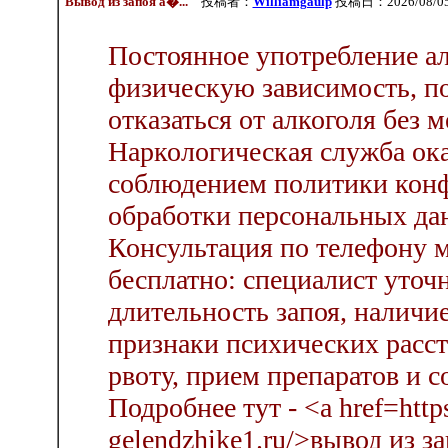
Вывод из запоя а�...
投稿者：
Williamgaulp
投稿日：2026/08/05(
Постоянное употребление ал
физическую зависимость, по
отказаться от алкоголя без
Наркологическая служба ока
соблюдением политики конф
обработки персональных да
Консультация по телефону 
бесплатно: специалист уточн
длительность запоя, наличи
признаки психических расст
рвоту, прием препаратов и с
Подробнее тут - <a href=http
gelendzhike1.ru/>вывод из з