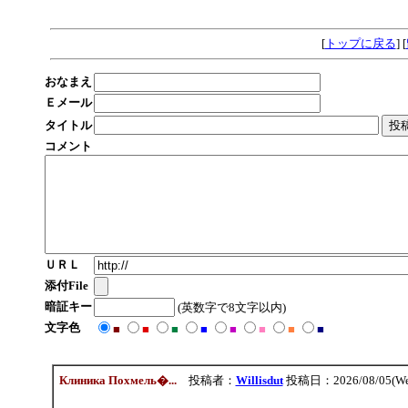
9227879
[
トップに戻る
] [
おなまえ
Ｅメール
タイトル
コメント
ＵＲＬ
添付File
暗証キー
(英数字で8文字以内)
文字色
■
■
■
■
■
■
■
■
Клиника Похмель�...
投稿者：
Willisdut
投稿日：2026/08/05(Wed