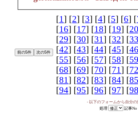
[
1
] [
2
] [
3
] [
4
] [
5
] [
6
] [
[
16
] [
17
] [
18
] [
19
] [
2
[
29
] [
30
] [
31
] [
32
] [
3
[
42
] [
43
] [
44
] [
45
] [
4
[
55
] [
56
] [
57
] [
58
] [
5
[
68
] [
69
] [
70
] [
71
] [
7
[
81
] [
82
] [
83
] [
84
] [
8
[
94
] [
95
] [
96
] [
97
] [
9
- 以下のフォームから自分
処理
記事No